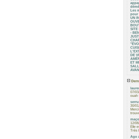
appar
démé
Les m
pour 
UN I
OUV
BOUT
SITE
- BE
JUST
CHAR
"ÉVO
CUIS
L'EX
DE V
AMÉ
ET M
SALL
AVAN
Dern
laure
07/03
ouah 
serru
30/01
Merci 
trouv
maço
12/08
Elle 
Très 
Ago A