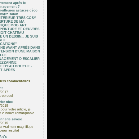
tement après le
nagement ?
eilleures astuces déco
votre salon
NTÉRIEUR TRÈS COSY
ERTURE DE MA
IQUE MOB'ART'
 PEINTURE ET OEUVRES
NOIT CHATEAU
E UN DESSIN... JE SUIS
LIE
CATIONS"
INE AVANT APRÈS DANS
TENSION D'UNE MAISON
ILLE
NAGEMENT D'ESCALIER
EZZANINE
E D'EAU DOUCHE -
T APRÈS
iers commentaires
nt
/2017
trop cool
rier nice
/2018
pour votre article, je
e le boulot remarquable...
nnerie savoie
/2015
est vraiment magnifique
beau résultat
rt's