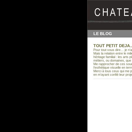
LE BLOG
TOUT PETIT DEJA..
Pour tout vous dire… je n’a
Mais la relation entre le mi
héritage familial : les arts 
métiers, ou domaines, que j
Me rapprocher de ces sourc
l’esthétique visuelle en t
Merci à tous ceux qui me p
en m’ayant confié leur pr