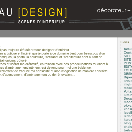
Liens
.
Accue
i pas toujours été décorateur-designer d’intérieur.
Cont
lieu artistique et l’intérêt que je porte à ce domaine tient pour beaucoup d’un
SITE
plastiques, la photo, la sculpture, l’artisanat et l’architecture sont autant de
SITE
’ai toujours côtoyé.
PEIN
es et libérer ma créativité, en relation avec des préoccupations touchant à
EDIT
ermes d’aménagement intérieur, est devenu pour moi une évidence.
TOUT
ermettent de traduire ma sensibilité et mon imagination de manière concrète
DESI
ojet d’agencement, d’aménagement ou de rénovation…
Bijou
arts 
i lig
mobil
Volte
lumi
Duca
made
okxo.
kdesi
lepel
rede
kero
blog
chais
toil