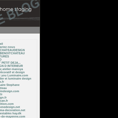
il
actez-nous
 CHATEAUDESIGN
 BENOITCHATEAU
TURES
O
 PETIT DEJA...
GN D INTERIEUR
x atelier-manoya
décoratif et design
ht you Luminaire.com
ier et luminaire design
x.fr
naire Stephane
tteau
indesign.com
fr
gn.fr
ican.fr
dition.com
zenedesign.net
 ma-decoration.net
estables hay.dk
es-de-mayenne.com