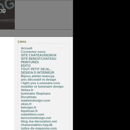
Liens
Accueil
Contactez-nous
SITE CHATEAUDESIGN
SITE BENOITCHATEAU
PEINTURES
EDITO
TOUT PETIT DEJA...
DESIGN D INTERIEUR
Bijoux atelier-manoya
arts décoratif et design
i light you Luminaire.com
mobilier et luminaire design
Voltex.fr
luminaire Stephane
Ducatteau
madeindesign.com
okxo.fr
kdesign.fr
lepelican.fr
rededition.com
kerozenedesign.net
blog ma-decoration.net
chaisestables hay.dk
toiles-de-mayenne.com