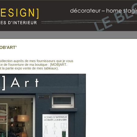
OB'ART'
 sélection auprès de mes fournisseurs que je vous
once de l'ouverture de ma boutique : [MOB]ART.
t la partie expo vente de mes tableaux).