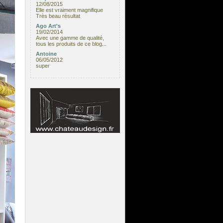
12/08/2015
Elle est vraiment magnifique
Très beau résultat
Ago Art's
19/02/2014
Avec une gamme de qualité,
tous les produits de ce blog...
Antoine
06/05/2012
super