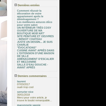
Dernières entrées
Comment réussir la
décoration de votre
appartement après le
déménagement ?
Les meilleures astuces déco
pour votre salon
UN INTÉRIEUR TRÈS COSY
OUVERTURE DE MA
BOUTIQUE MOB'ART'
SITE PEINTURE ET OEUVRES
- BENOIT CHATEAU
JUSTE UN DESSIN... JE SUIS
CHARLIE
"ÉVOCATIONS"
CUISINE AVANT APRÈS DANS
L'EXTENSION D'UNE MAISON
DE VILLE
AMÉNAGEMENT D'ESCALIER
ET MEZZANINE
SALLE D'EAU DOUCHE -
AVANT APRÈS
Derniers commentaires
laurent
07/03/2017
ouah trop cool
serrurier nice
30/01/2018
Merci pour votre article, je
trouve le boulot remarquable...
maçonnerie savoie