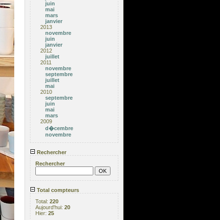
juin
mai
mars
janvier
2013
novembre
juin
janvier
2012
juillet
2011
novembre
septembre
juillet
mai
2010
septembre
juin
mai
mars
2009
d�cembre
novembre
Rechercher
Rechercher
Total compteurs
Total:
220
Aujourd'hui:
20
Hier:
25