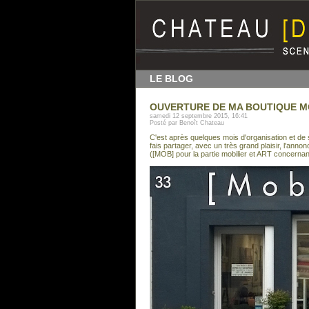
LE BLOG
OUVERTURE DE MA BOUTIQUE M
samedi 12 septembre 2015, 16:41
Posté par Benoît Chateau
C'est après quelques mois d'organisation et de
fais partager, avec un très grand plaisir, l'ann
([MOB] pour la partie mobilier et ART concernan