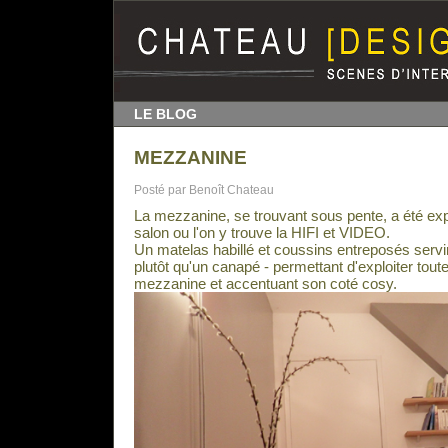
LE BLOG
MEZZANINE
Posté par Benoît Chateau
La mezzanine, se trouvant sous pente, a été e
salon ou l'on y trouve la HIFI et VIDEO.
Un matelas habillé et coussins entreposés servir
plutôt qu'un canapé - permettant d'exploiter tout
mezzanine et accentuant son coté cosy.