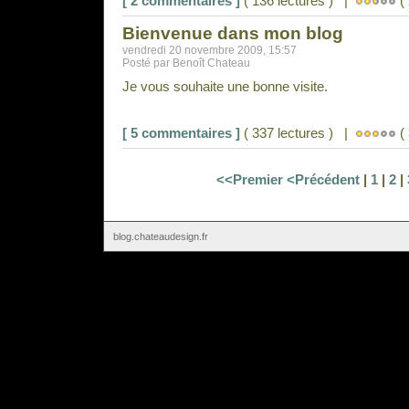
[ 2 commentaires ]
( 136 lectures ) |
( 
Bienvenue dans mon blog
vendredi 20 novembre 2009, 15:57
Posté par Benoît Chateau
Je vous souhaite une bonne visite.
[ 5 commentaires ]
( 337 lectures ) |
( 
<<Premier
<Précédent
|
1
|
2
|
blog.chateaudesign.fr