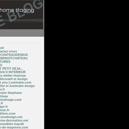
eil
actez-nous
E CHATEAUDESIGN
E BENOITCHATEAU
NTURES
TO
 PETIT DEJA...
GN D INTERIEUR
ux atelier-manoya
décoratif et design
ght you Luminaire.com
ier et luminaire design
x.fr
naire Stephane
tteau
indesign.com
fr
gn.fr
ican.fr
dition.com
zenedesign.net
 ma-decoration.net
sestables hay.dk
es-de-mayenne.com