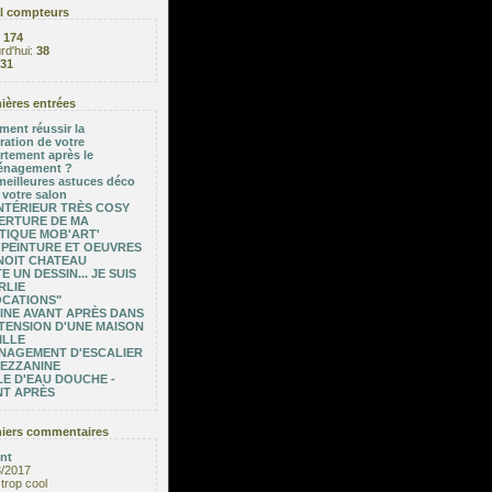
l compteurs
:
174
rd'hui:
38
31
ières entrées
ent réussir la
ration de votre
rtement après le
nagement ?
meilleures astuces déco
 votre salon
NTÉRIEUR TRÈS COSY
ERTURE DE MA
TIQUE MOB'ART'
 PEINTURE ET OEUVRES
NOIT CHATEAU
E UN DESSIN... JE SUIS
RLIE
OCATIONS"
INE AVANT APRÈS DANS
TENSION D'UNE MAISON
ILLE
NAGEMENT D'ESCALIER
MEZZANINE
E D'EAU DOUCHE -
NT APRÈS
iers commentaires
nt
3/2017
trop cool