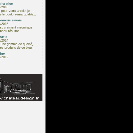
rier nice
1/2018
 pour votre article, je
e le boulot remarquable...
nnerie savoie
8/2015
est vraiment magnifique
beau résultat
Art's
2/2014
une gamme de qualité,
les produits de ce blog...
ine
5/2012
r