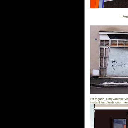
Févr
En façade, cinq vantaux vitr
invitant les clients gourm