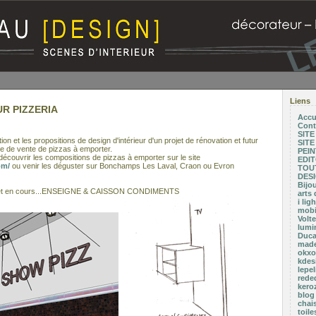
Liens
UR PIZZERIA
Accu
Cont
SIT
ution et les propositions de design d'intérieur d'un projet de rénovation et futur
SIT
ce de vente de pizzas à emporter.
PEI
écouvrir les compositions de pizzas à emporter sur le site
EDI
om/
ou venir les déguster sur Bonchamps Les Laval, Craon ou Evron
TOUT
DESI
Bijo
rojet en cours...ENSEIGNE & CAISSON CONDIMENTS
arts 
i li
mobil
Volte
lumi
Duca
made
okxo.
kdesi
lepel
rede
kero
blog
chai
toil