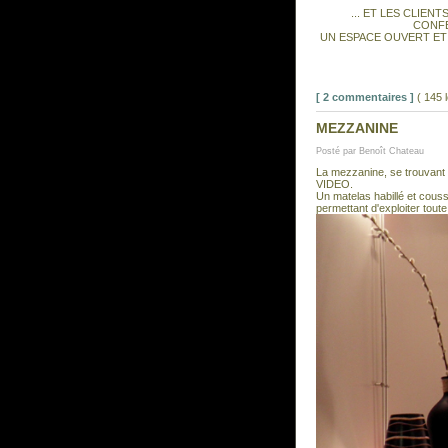
... ET LES CLIE
CONFE
UN ESPACE OUVERT ET
[ 2 commentaires ]
( 145 
MEZZANINE
Posté par Benoît Chateau
La mezzanine, se trouvant 
VIDEO.
Un matelas habillé et couss
permettant d'exploiter tout