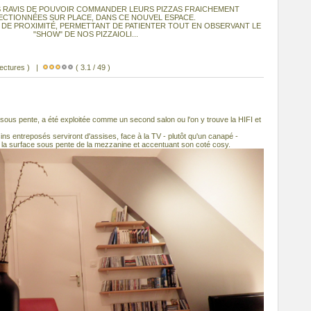
NTS RAVIS DE POUVOIR COMMANDER LEURS PIZZAS FRAICHEMENT
CTIONNÉES SUR PLACE, DANS CE NOUVEL ESPACE.
 DE PROXIMITÉ, PERMETTANT DE PATIENTER TOUT EN OBSERVANT LE
"SHOW" DE NOS PIZZAIOLI...
lectures ) |
( 3.1 / 49 )
sous pente, a été exploitée comme un second salon ou l'on y trouve la HIFI et
ins entreposés serviront d'assises, face à la TV - plutôt qu'un canapé -
e la surface sous pente de la mezzanine et accentuant son coté cosy.