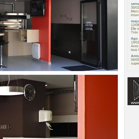
serru
30/0
Merci
trouv
maço
12/0
Elle 
Très 
Ago 
19/0
Avec 
tous 
Anto
06/0
supe