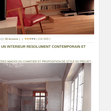
 ]
( 96 lectures ) |
( 2.9 / 672 )
 - UN INTERIEUR RESOLUMENT CONTEMPORAIN ET
ÈRES IMAGES DU CHANTIER ET PROPOSITION DE STYLE DU PROJET...