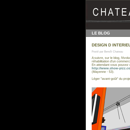
LE BLOG
DESIGN D INTERIE
Posté par Benoît Chateau
A suivre, sur le blog, l'évol
réhabilitation d'un commer
En attendant vous pouvez d
http://www.show-pizz.c
(Mayenne - 53).
Léger "avant-goût" du p