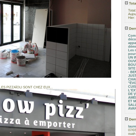
Tota
Total
Aujou
Hier:
Dern
Comm
déco
appa
démé
Les 
pour
UN I
OUV
BOU
SITE
- BE
JUST
CHA
"ÉV
CUIS
ES PIZZAÏOLI SONT CHEZ EUX...
L'EX
DE V
AMÉ
ET 
SALL
AVA
Dern
laure
07/0
ouah 