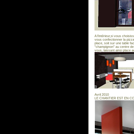
A l'intérieur,si vous choisi
vous confectionner la piz
place, soit sur une table f
"champignon" au centre de 
vous, laissant ainsi place au
Avril 2010
LE CHANTIER EST EN C