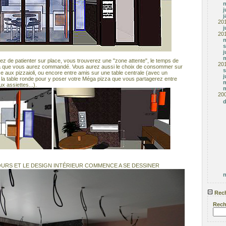
j
j
20
j
20
s
j
m
ssez de patienter sur place, vous trouverez une "zone attente", le temps de
20
za que vous aurez commandé. Vous aurez aussi le choix de consommer sur
s
ace aux pizzaioli, ou encore entre amis sur une table centrale (avec un
j
la table ronde pour y poser votre Méga pizza que vous partagerez entre
m
x assiettes...).
m
20
OURS ET LE DESIGN INTÉRIEUR COMMENCE A SE DESSINER
Rech
Rech