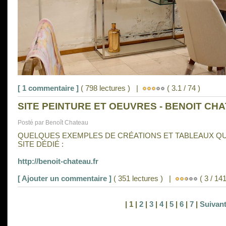
[ 1 commentaire ]
( 798 lectures ) |
( 3.1 / 74 )
SITE PEINTURE ET OEUVRES - BENOIT CH
Posté par Benoît Chateau
QUELQUES EXEMPLES DE CRÉATIONS ET TABLEAUX Q
SITE DÉDIÉ :
http://benoit-chateau.fr
[ Ajouter un commentaire ]
( 351 lectures ) |
( 3 / 141
| 1 |
2
|
3
|
4
|
5
|
6
|
7
|
Suivan