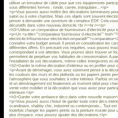
utiliser un enrouleur de câble pour que ces équipements particip
sous différentes formes : ronde, carrée, triangulaire…</p>
<p>Vous pouvez aussi mettre des décorations lumineuses pour 
salon ou à votre chambre. Mais ces objets sont souvent électriq
penser à demander une ouverture de compteur EDF. Cela vous 
décoratifs dans votre nouveau domicile.<br /><br /></p>
<h3>Utiliser un comparateur de fournisseurs d'électricité pour 
<p>Un <a title=""comparateur fournisseur d électricité"" href="
electricite.fr/fournisseur-electricite/comparatif/"">comparateur<
connaître votre budget annuel. Il prend en considération les c
différentes offres. En précisant vos requêtes, vous pouvez tro
correspondant à vos attentes. Vous pourrez alors trouver un fo
permettent de perpétuer vos habitudes de consommation. A pa
l'installation de vos décorations, même celles énergivores en éle
<h2>Garder la même décoration d'intérieur ou en profiter pour
<p>Avant de déménager, vous avez sûrement pensé à la décorati
les couleurs des murs et des plafonds ou les papiers peints pe
l'atmosphère que vous souhaitez à votre intérieur. Parfois on se 
et un déménagement est finalement un moment idéal pour change
vente votre mobilier et la décoration que vous aviez pour partic
intérieure.</p>
<h3>Garder votre ambiance déco dans votre nouvelle maison
<p>Vous pouvez aussi choisir de garder toute votre déco intérieu
scandinave, shabby chic, industriel ou contemporain... Tout es
toutefois changer les papiers peints ou la peinture murale pour
plus d'espace, vous pouvez ajouter des décorations.</p>