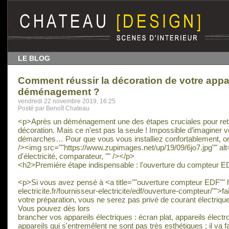
LE BLOG
Comment réussir la décoration de votre appa
déménagement ?
vendredi 22 novembre 2019, 16:25
Posté par Benoît Chateau
<p>Après un déménagement une des étapes cruciales pour retro
décoration. Mais ce n’est pas la seule ! Impossible d’imaginer 
démarches… Pour que vous vous installiez confortablement, on
/><img src=""https://www.zupimages.net/up/19/09/6jo7.jpg"" alt
d'électricité, comparateur, "" /></p>
<h2>Première étape indispensable : l'ouverture du compteur 
<p>Si vous avez pensé à <a title=""ouverture compteur EDF"" 
electricite.fr/fournisseur-electricite/edf/ouverture-compteur/"">f
votre préparation, vous ne serez pas privé de courant électriqu
Vous pouvez dès lors
brancher vos appareils électriques : écran plat, appareils élect
appareils qui s'entremêlent ne sont pas très esthétiques ; il va 