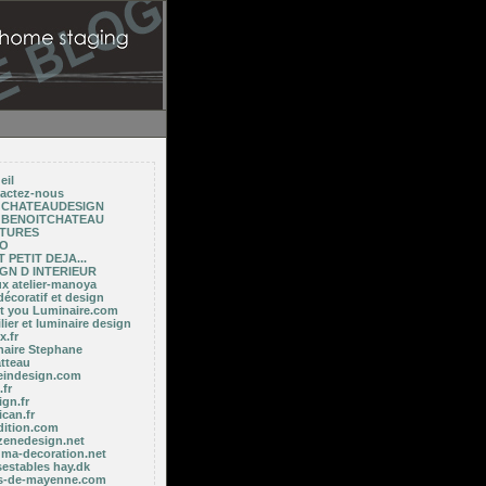
eil
actez-nous
E CHATEAUDESIGN
E BENOITCHATEAU
NTURES
TO
 PETIT DEJA...
GN D INTERIEUR
ux atelier-manoya
décoratif et design
ght you Luminaire.com
ier et luminaire design
x.fr
naire Stephane
tteau
indesign.com
fr
gn.fr
ican.fr
dition.com
zenedesign.net
 ma-decoration.net
sestables hay.dk
es-de-mayenne.com