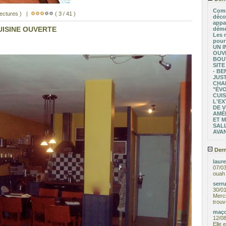
Comm
lectures ) |
( 3 / 41 )
déco
appa
CUISINE OUVERTE
démé
Les 
pour
UN I
OUV
BOU
SITE
- BE
JUST
CHA
"ÉV
CUIS
L'EX
DE V
AMÉ
ET 
SALL
AVA
Dern
laure
07/0
ouah 
serru
30/0
Merci
trouv
maço
12/0
Elle 