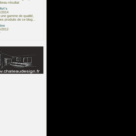
beau résultat
Art's
2/2014
une gamme de qualité,
les produits de ce blog...
ine
5/2012
r