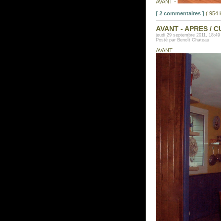
AVANT -
[ 2 commentaires ]
( 954 
AVANT - APRES / 
jeudi 29 septembre 2011, 18:49
Posté par Benoît Chateau
AVANT