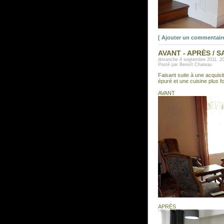
[ Ajouter un commentaire
AVANT - APRÈS / 
dimanche 4 septembre 2011, 20
Posté par Benoît Chateau
Faisant suite à une acquisi
épuré et une cuisine plus fo
AVANT
APRÈS