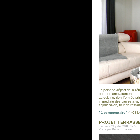
Le point de départ de la réf
part son emplacement.
La cuisine, dont l'entrée pri
immédiate des pièces à vivr
séjour salon, tout en restan
[ 1 commentaire ]
( 408 l
PROJET TERRASSE 
mercredi 13 juillet 2011, 19:57
Posté par Benoît Chateau