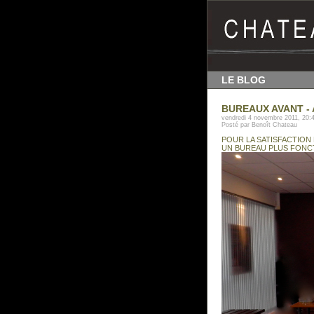
LE BLOG
BUREAUX AVANT -
vendredi 4 novembre 2011, 20:
Posté par Benoît Chateau
POUR LA SATISFACTION
UN BUREAU PLUS FONCT