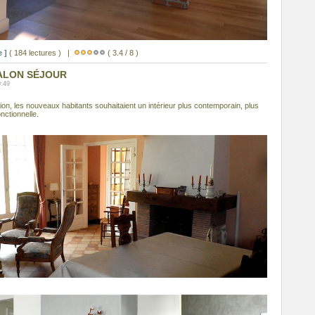
 ]
( 184 lectures ) |
( 3.4 / 8 )
SALON SÉJOUR
:49
tion, les nouveaux habitants souhaitaient un intérieur plus contemporain, plus
nctionnelle.