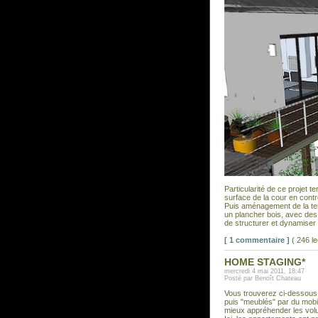
Particularité de ce projet 
surface de la cour en contre
Puis aménagement de la ter
un plancher bois, avec des
de structurer et dynamiser 
[ 1 commentaire ]
( 246 l
HOME STAGING*
mercredi 4 mai 2011, 18:47
Posté par Benoît Chateau
Vous trouverez ci-dessous 
puis "meublés" par du mobi
mieux appréhender les volum