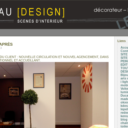
Liens
 APRÈS
Accu
43
Cont
SIT
 DU CLIENT : NOUVELLE CIRCULATION ET NOUVEL AGENCEMENT, DANS
SIT
IONNEL ET ACCUEILLANT.
PEI
EDI
TOUT
DESI
Bijo
arts 
i li
mobil
Volte
lumi
Duca
made
okxo.
kdesi
lepel
rede
kero
blog
chai
toil