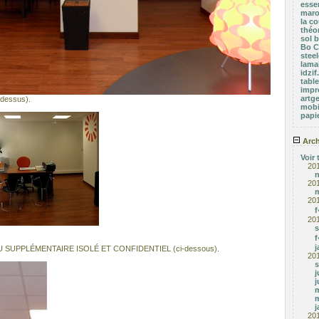
esse
marot
la co
théor
sol b
Bo C
stee
lama
idzi
tabl
impr
artg
dessus).
mobi
papie
Arch
Voir 
20
20
m
20
f
20
s
f
j
 SUPPLÉMENTAIRE ISOLÉ ET CONFIDENTIEL (ci-dessous).
20
s
j
j
m
m
j
20