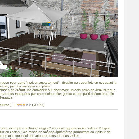
terrasse pour cette "maison appartement" : doubler sa superficie en occupant la
 bas, par une terrasse sur pilotis.
rasse en créant une ambiance out-door avec un coin salon en demi niveau :
 marches marquées par une couleur plus grisée et une partie béton brut afin
l'espace.
ectures ) |
( 3 / 92 )
deux exemples de home staging* sur deux appartements vides à l'origine,
lier en carton. Ces mises en scènes éphémères permettent au visiteur de
es et le potentiel des appartements lors des visites.