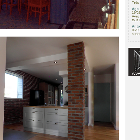
Très 
Ago 
19/0
Avec 
tous 
Anto
06/0
supe