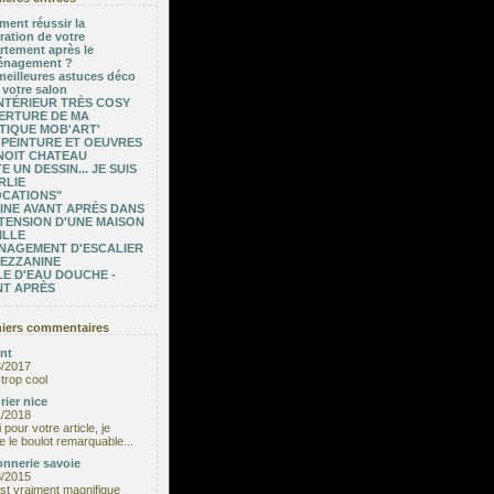
ent réussir la
ration de votre
rtement après le
nagement ?
meilleures astuces déco
 votre salon
NTÉRIEUR TRÈS COSY
ERTURE DE MA
TIQUE MOB'ART'
 PEINTURE ET OEUVRES
NOIT CHATEAU
E UN DESSIN... JE SUIS
RLIE
OCATIONS"
INE AVANT APRÈS DANS
TENSION D'UNE MAISON
ILLE
NAGEMENT D'ESCALIER
MEZZANINE
E D'EAU DOUCHE -
NT APRÈS
iers commentaires
nt
3/2017
trop cool
rier nice
1/2018
 pour votre article, je
e le boulot remarquable...
nnerie savoie
8/2015
est vraiment magnifique