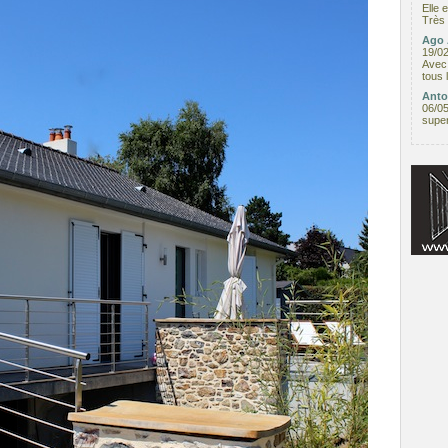
Elle 
Très 
Ago 
19/0
Avec 
tous 
Anto
06/0
supe