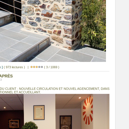
 ]
( 973 lectures ) |
( 3 / 1069 )
 APRÈS
43
 DU CLIENT : NOUVELLE CIRCULATION ET NOUVEL AGENCEMENT, DANS
IONNEL ET ACCUEILLANT.