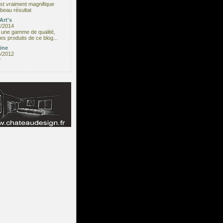
est vraiment magnifique
beau résultat
Art's
2/2014
une gamme de qualité,
les produits de ce blog...
ine
5/2012
r