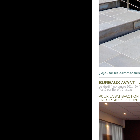
[ Ajouter un commentaire
BUREAUX AVANT -
vendredi 4 novembre 2011, 20:
Posté par Benoît Chateau
POUR LA SATISFACTION
UN BUREAU PLUS FONCT