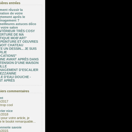
ières entrées
ent réussir la
ration de votre
rtement après le
nagement ?
meilleures astuces déco
 votre salon
NTÉRIEUR TRÈS COSY
ERTURE DE MA
TIQUE MOB'ART'
 PEINTURE ET OEUVRES
NOIT CHATEAU
E UN DESSIN... JE SUIS
RLIE
OCATIONS"
INE AVANT APRÈS DANS
TENSION D'UNE MAISON
ILLE
NAGEMENT D'ESCALIER
MEZZANINE
E D'EAU DOUCHE -
NT APRÈS
iers commentaires
nt
3/2017
trop cool
rier nice
1/2018
 pour votre article, je
e le boulot remarquable...
nnerie savoie
8/2015