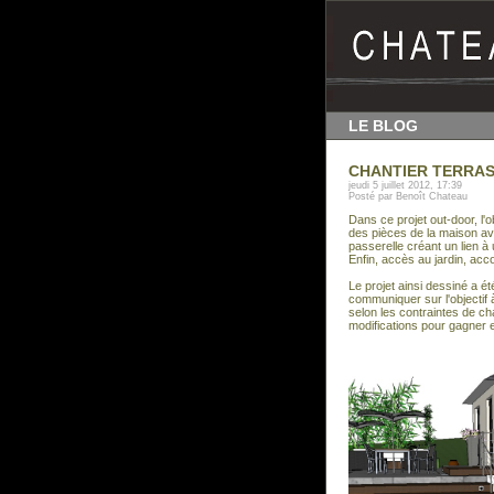
LE BLOG
CHANTIER TERRAS
jeudi 5 juillet 2012, 17:39
Posté par Benoît Chateau
Dans ce projet out-door, l'obj
des pièces de la maison av
passerelle créant un lien à
Enfin, accès au jardin, ac
Le projet ainsi dessiné a ét
communiquer sur l'objectif à
selon les contraintes de ch
modifications pour gagner e