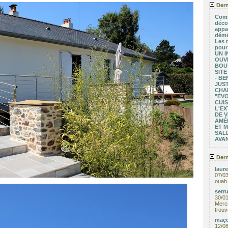
Dern
Comm
déco
appa
démé
Les 
pour
UN I
OUV
BOU
SITE
- BE
JUST
CHA
"ÉV
CUIS
L'EX
DE V
AMÉ
ET 
SALL
AVA
Dern
laure
07/0
ouah 
serru
30/0
Merci
trouv
maço
12/0