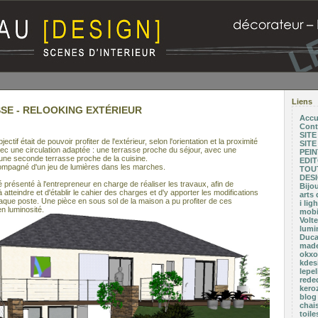
Liens
SE - RELOOKING EXTÉRIEUR
Accu
Cont
SIT
ectif était de pouvoir profiter de l'extérieur, selon l'orientation et la proximité
SIT
ec une circulation adaptée : une terrasse proche du séjour, avec une
PEI
 une seconde terrasse proche de la cuisine.
EDI
compagné d'un jeu de lumières dans les marches.
TOUT
DESI
é présenté à l'entrepreneur en charge de réaliser les travaux, afin de
Bijo
 atteindre et d'établir le cahier des charges et d'y apporter les modifications
arts 
aque poste. Une pièce en sous sol de la maison a pu profiter de ces
i li
n luminosité.
mobil
Volte
lumi
Duca
made
okxo.
kdesi
lepel
rede
kero
blog
chai
toil