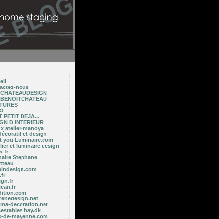
eil
actez-nous
E CHATEAUDESIGN
E BENOITCHATEAU
NTURES
TO
 PETIT DEJA...
GN D INTERIEUR
ux atelier-manoya
décoratif et design
ght you Luminaire.com
ier et luminaire design
x.fr
naire Stephane
tteau
indesign.com
fr
gn.fr
ican.fr
dition.com
zenedesign.net
 ma-decoration.net
sestables hay.dk
es-de-mayenne.com