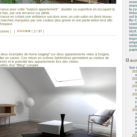
esse
marot
terrasse pour cette "maison appartement" : doubler sa superficie en occupant la
la co
 bas, par une terrasse sur pilotis.
théor
rasse en créant une ambiance out-door avec un coin salon en demi niveau :
sol b
 marches marquées par une couleur plus grisée et une partie béton brut afin
Bo C
l'espace.
stee
lama
ectures ) |
( 3 / 97 )
idzi
tabl
impr
artg
mobi
papie
deux exemples de home staging* sur deux appartements vides à l'origine,
lier en carton. Ces mises en scènes éphémères permettent au visiteur de
Arch
es et le potentiel des appartements lors des visites.
fités d'un "lifting" complet.
Voir 
20
20
m
20
f
20
s
f
j
20
s
j
j
m
m
j
20