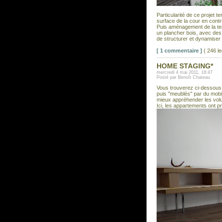
Particularité de ce projet 
surface de la cour en contre
Puis aménagement de la ter
un plancher bois, avec des
de structurer et dynamiser 
[ 1 commentaire ]
( 246 l
HOME STAGING*
mercredi 4 mai 2011, 18:47
Posté par Benoît Chateau
Vous trouverez ci-dessous 
puis "meublés" par du mobi
mieux appréhender les volum
Ici, les appartements ont pro