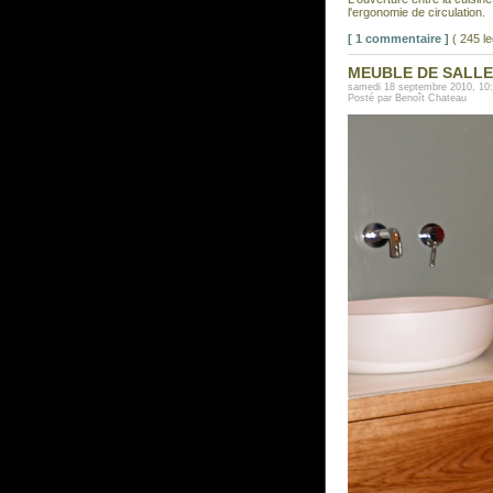
l'ergonomie de circulation.
[ 1 commentaire ]
( 245 l
MEUBLE DE SALLE
samedi 18 septembre 2010, 10
Posté par Benoît Chateau