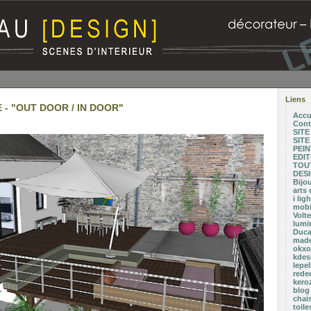
Liens
- "OUT DOOR / IN DOOR"
Accu
Cont
SIT
SIT
PEI
EDI
TOUT
DESI
Bijo
arts 
i li
mobil
Volte
lumi
Duca
made
okxo.
kdesi
lepel
rede
kero
blog
chai
toil