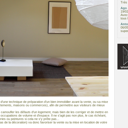
Très 
Ago 
19/0
Avec 
tous 
Anto
06/0
supe
'une technique de préparation d'un bien immobilier avant la vente, ou sa mise
rtements, maisons ou commerces), afin de permettre aux visiteurs de mieux
e camoufler les défauts d'un logement, mais bien de les corriger et de mettre en
 occupations de volume et d'espace. Il ne s'agit pas non plus, le cas échéant,
eries ou peintures si cela ne s'y prête pas...
pas de la décoration) va donc favoriser la vente ou la mise en location de votre