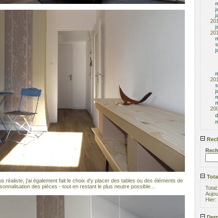
j
j
20
j
20
s
j
m
20
s
j
m
m
20
Rech
Rech
Tota
 réaliste, j'ai également fait le choix d'y placer des tables ou des éléments de
onnalisation des pièces - tout en restant le plus neutre possible...
Total
Aujou
Hier:
Dern