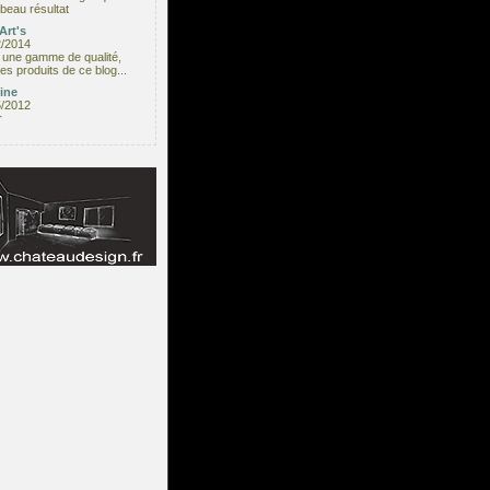
beau résultat
Art's
2/2014
une gamme de qualité,
les produits de ce blog...
ine
5/2012
r