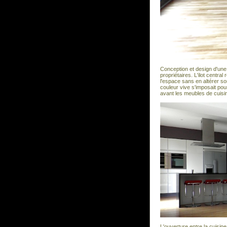
Conception et design d'une 
propriétaires. L'ilot central
l'espace sans en altérer so
couleur vive s'imposait pou
avant les meubles de cuisi
L'ouverture entre la cuisine