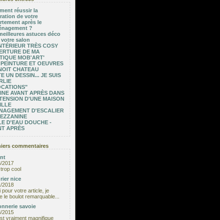
ent réussir la
ration de votre
rtement après le
nagement ?
meilleures astuces déco
 votre salon
NTÉRIEUR TRÈS COSY
ERTURE DE MA
TIQUE MOB'ART'
 PEINTURE ET OEUVRES
NOIT CHATEAU
E UN DESSIN... JE SUIS
RLIE
OCATIONS"
INE AVANT APRÈS DANS
TENSION D'UNE MAISON
ILLE
NAGEMENT D'ESCALIER
MEZZANINE
E D'EAU DOUCHE -
NT APRÈS
iers commentaires
nt
3/2017
trop cool
rier nice
1/2018
 pour votre article, je
e le boulot remarquable...
nnerie savoie
8/2015
est vraiment magnifique