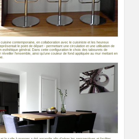
cuisine contemporaine, en collaboration avec le cuisiniste et les heureux
 représentait le point de départ - permettant une circulation et une utilisation de
n esthétique général. Dans cette configuration le choix des tabourets de
r réveiller l'ensemble, ainsi qu'une couleur de fond appliquée au mur mettant en
ne.
 et la salle à manger a été agrandie afin d'aérer les perspectives et faciliter