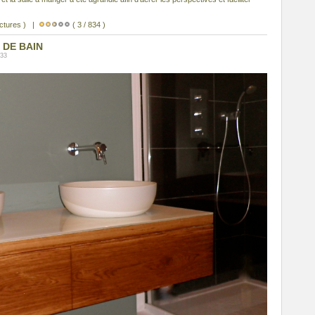
ectures ) |
( 3 / 834 )
 DE BAIN
:33