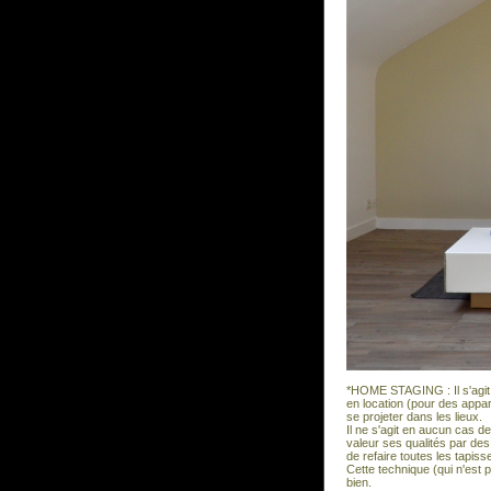
*HOME STAGING : Il s'agit d
en location (pour des appa
se projeter dans les lieux.
Il ne s'agit en aucun cas d
valeur ses qualités par des
de refaire toutes les tapiss
Cette technique (qui n'est 
bien.