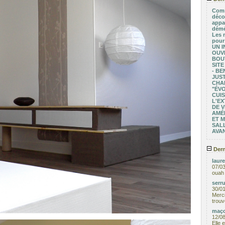
Comm
déco
appa
démé
Les 
pour
UN I
OUV
BOU
SITE
- BE
JUST
CHA
"ÉV
CUIS
L'EX
DE V
AMÉ
ET 
SALL
AVA
Dern
laure
07/0
ouah 
serru
30/0
Merci
trouv
maço
12/0
Elle 