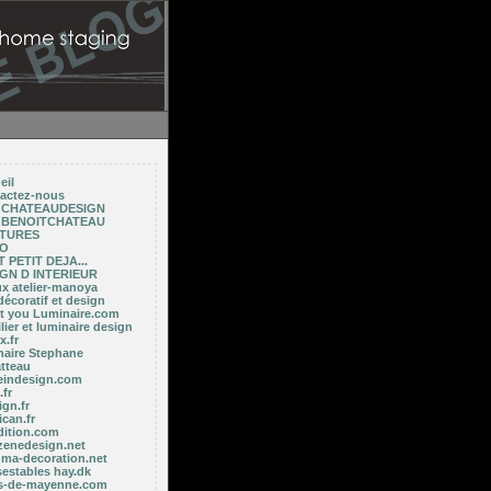
eil
actez-nous
E CHATEAUDESIGN
E BENOITCHATEAU
NTURES
TO
 PETIT DEJA...
GN D INTERIEUR
ux atelier-manoya
décoratif et design
ght you Luminaire.com
ier et luminaire design
x.fr
naire Stephane
tteau
indesign.com
fr
gn.fr
ican.fr
dition.com
zenedesign.net
 ma-decoration.net
sestables hay.dk
es-de-mayenne.com