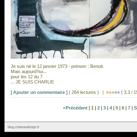
Je suis né le 12 janvier 1973 - prénom : Benoit.
Mais aujourd'hui...
pour les 12 du 7
... JE SUIS CHARLIE
[ Ajouter un commentaire ]
( 264 lectures ) |
( 3.3 / 1
<Précédent
| 1 |
2
|
3
|
4
|
5
|
6
|
7
|
S
blog.chateaudesign.fr