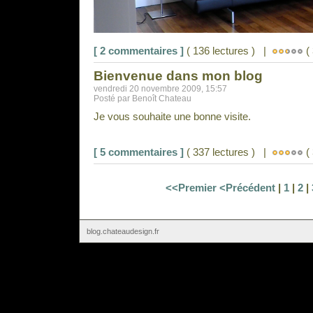
[ 2 commentaires ]
( 136 lectures ) |
( 
Bienvenue dans mon blog
vendredi 20 novembre 2009, 15:57
Posté par Benoît Chateau
Je vous souhaite une bonne visite.
[ 5 commentaires ]
( 337 lectures ) |
( 
<<Premier
<Précédent
|
1
|
2
|
blog.chateaudesign.fr