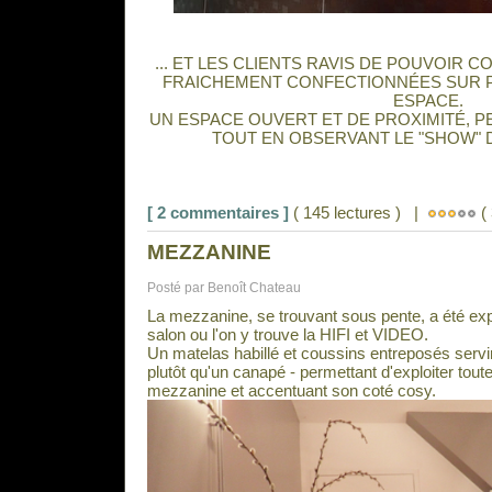
... ET LES CLIENTS RAVIS DE POUVOIR
FRAICHEMENT CONFECTIONNÉES SUR P
ESPACE.
UN ESPACE OUVERT ET DE PROXIMITÉ, P
TOUT EN OBSERVANT LE "SHOW" DE
[ 2 commentaires ]
( 145 lectures ) |
( 
MEZZANINE
Posté par Benoît Chateau
La mezzanine, se trouvant sous pente, a été e
salon ou l'on y trouve la HIFI et VIDEO.
Un matelas habillé et coussins entreposés servir
plutôt qu'un canapé - permettant d'exploiter tout
mezzanine et accentuant son coté cosy.