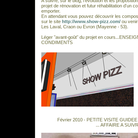
A suivre, sur le blog, l'évolution et les propositio
projet de rénovation et futur réhabilitation d'un
emporter.
En attendant vous pouvez découvrir les composi
sur le site
http://www.show-pizz.com/
ou venir
Les Laval, Craon ou Evron (Mayenne - 53).
Léger "avant-goût" du projet en cours...ENS
CONDIMENTS
Février 2010 - PETITE VISITE GUIDE
... AFFAIRE A SUIVR