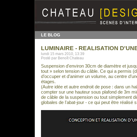
LE BLOG
LUMINAIRE - REALISATION D'U
lundi 15 mars 2010, 13:39
Posté par Benoît Chateau
Suspension d'environ 30cm de diamètre et jusq
tout » selon tension du câble. Ce qui a permis (d
d’occuper et d’animer un volume, au centre d’un
étages.
(Autre idée et autre endroit de pose : dans un hall
compter sur une hauteur sous plafond de 3m min
de câble de la suspension ou tout simplement di
globales de l'abat-jour - ce qui peut être réalisé