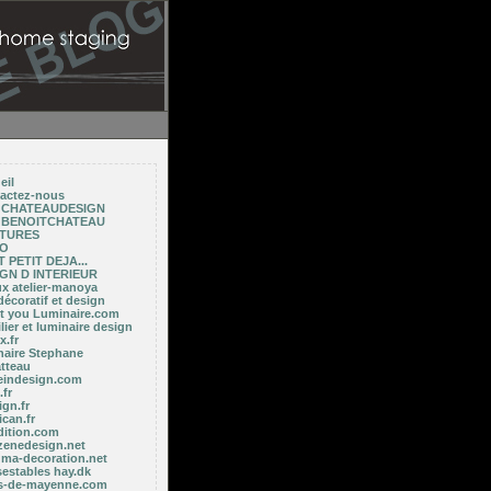
eil
actez-nous
E CHATEAUDESIGN
E BENOITCHATEAU
NTURES
TO
 PETIT DEJA...
GN D INTERIEUR
ux atelier-manoya
décoratif et design
ght you Luminaire.com
ier et luminaire design
x.fr
naire Stephane
tteau
indesign.com
fr
gn.fr
ican.fr
dition.com
zenedesign.net
 ma-decoration.net
sestables hay.dk
es-de-mayenne.com