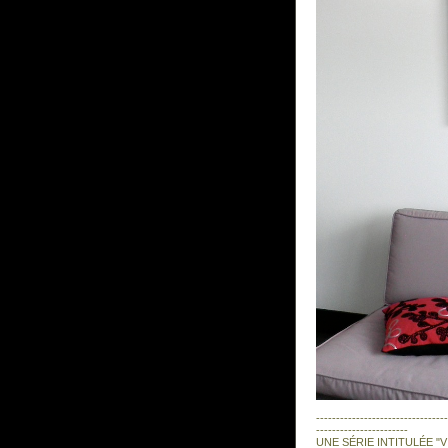
---------------------------------
-----------------------
UNE SÉRIE INTITULÉE "V