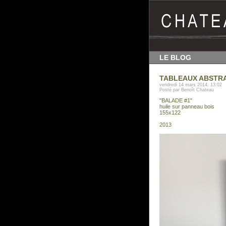
LE BLOG
TABLEAUX ABSTRA
vendredi 14 mars 2014, 13:02
Posté par Benoît Chateau
"BALADE #1"
huile sur panneau bois
155x122
2013