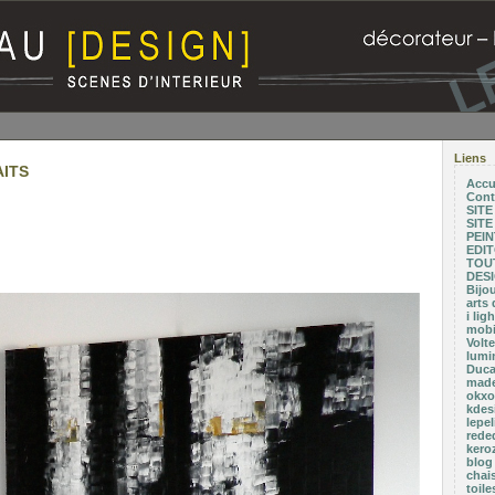
Liens
ITS
Accu
Cont
SIT
SIT
PEI
EDI
TOUT
DESI
Bijo
arts 
i li
mobil
Volte
lumi
Duca
made
okxo.
kdesi
lepel
rede
kero
blog
chai
toil