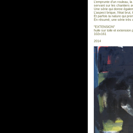
L’emprunte d’un rouleau, la 
servant sur les chantiers ava
Une série qui donne égaleme
L’aspect brique, l’état brut,
Et parfois la nature qui pr
En résumé, une série très u
"EXTENSION"
huile sur toile et extension
102x161
2014