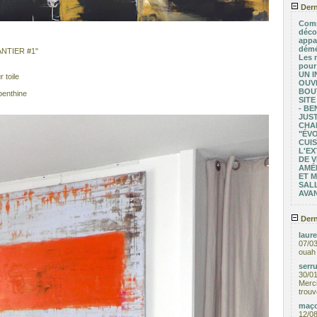
Dern
Comm
déco
appa
démé
ANTIER #1"
Les 
pour
UN I
 toile
OUV
BOU
benthine
SITE
- BE
JUST
CHA
"ÉV
CUIS
L'EX
DE V
AMÉ
ET 
SALL
AVA
Dern
laure
07/0
ouah 
serru
30/0
Merci
trouv
maço
12/0