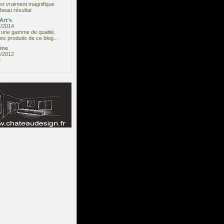
est vraiment magnifique
beau résultat
Art's
2/2014
une gamme de qualité,
les produits de ce blog...
ine
5/2012
r