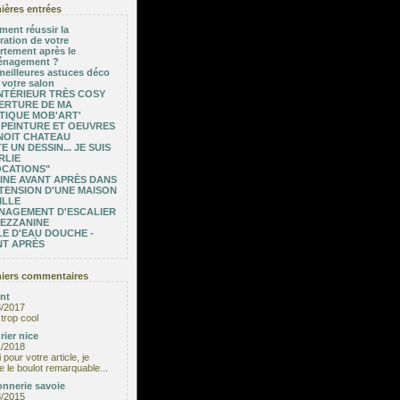
ières entrées
ent réussir la
ration de votre
rtement après le
nagement ?
meilleures astuces déco
 votre salon
NTÉRIEUR TRÈS COSY
ERTURE DE MA
TIQUE MOB'ART'
 PEINTURE ET OEUVRES
NOIT CHATEAU
E UN DESSIN... JE SUIS
RLIE
OCATIONS"
INE AVANT APRÈS DANS
TENSION D'UNE MAISON
ILLE
NAGEMENT D'ESCALIER
MEZZANINE
E D'EAU DOUCHE -
NT APRÈS
iers commentaires
nt
3/2017
trop cool
rier nice
1/2018
 pour votre article, je
e le boulot remarquable...
nnerie savoie
8/2015