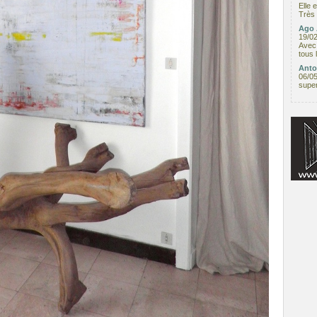
Elle 
Très 
Ago 
19/0
Avec 
tous 
Anto
06/0
supe