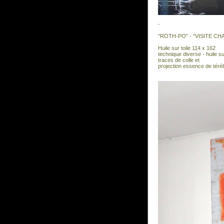
-
"ROTH-PO" - "VISITE CH
Huile sur toile 114 x 162
technique diverse - huile sur
traces de colle et
projection essence de téré